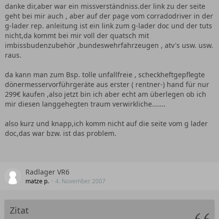
danke dir,aber war ein missverständniss.der link zu der seite
geht bei mir auch , aber auf der page vom corradodriver in der
g-lader rep. anleitung ist ein link zum g-lader doc und der tuts
nicht,da kommt bei mir voll der quatsch mit
imbissbudenzubehör ,bundeswehrfahrzeugen , atv's usw. usw.
raus.
da kann man zum Bsp. tolle unfallfreie , scheckheftgepflegte
dönermesservorführgeräte aus erster ( rentner-) hand für nur
299€ kaufen ,also jetzt bin ich aber echt am überlegen ob ich
mir diesen langgehegten traum verwirkliche.......
also kurz und knapp,ich komm nicht auf die seite vom g lader
doc,das war bzw. ist das problem.
Radlager VR6
matze p.
4. November 2007
Zitat