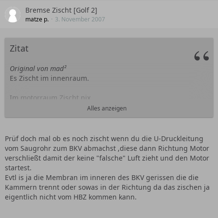
Bremse Zischt [Golf 2]
matze p.
3. November 2007
Zitat
Original von mad²
Es Zischt im innenraum.
Im motorraum Zischt nix.
Alles anzeigen
hab vermutet das der schlauch zum tacho ab ist, aber den
habe ich einmal abgemacht und den anschluss zu gemacht
aber es war dann immernoch so...
Prüf doch mal ob es noch zischt wenn du die U-Druckleitung
vom Saugrohr zum BKV abmachst ,diese dann Richtung Motor
dann habe ich vermutet das der schlauch von der
verschließt damit der keine "falsche" Luft zieht und den Motor
ansaugbrücke zum verstärker geht kaput ist, aber im
startest.
innenraum Zischt ja nix.
Evtl is ja die Membran im inneren des BKV gerissen die die
Kammern trennt oder sowas in der Richtung da das zischen ja
HBZ ist haupt bremszylinder oder?
eigentlich nicht vom HBZ kommen kann.