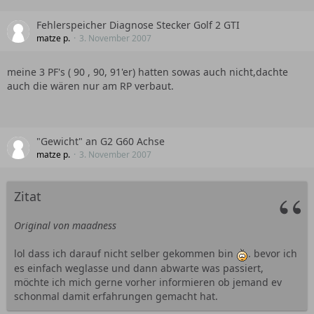
auf was für ne schrauberei muss ich mich den dann
einstellen
Fehlerspeicher Diagnose Stecker Golf 2 GTI
matze p.
3. November 2007
Alle Bremsschläuche etc abmachen...?
meine 3 PF's ( 90 , 90, 91'er) hatten sowas auch nicht,dachte
auch die wären nur am RP verbaut.
"Gewicht" an G2 G60 Achse
matze p.
3. November 2007
Zitat
Original von maadness
lol dass ich darauf nicht selber gekommen bin
. bevor ich
es einfach weglasse und dann abwarte was passiert,
möchte ich mich gerne vorher informieren ob jemand ev
schonmal damit erfahrungen gemacht hat.