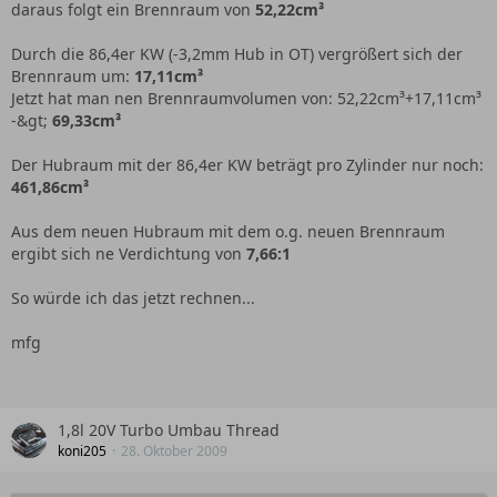
daraus folgt ein Brennraum von
52,22cm³
Durch die 86,4er KW (-3,2mm Hub in OT) vergrößert sich der
Brennraum um:
17,11cm³
Jetzt hat man nen Brennraumvolumen von: 52,22cm³+17,11cm³
-&gt;
69,33cm³
Der Hubraum mit der 86,4er KW beträgt pro Zylinder nur noch:
461,86cm³
Aus dem neuen Hubraum mit dem o.g. neuen Brennraum
ergibt sich ne Verdichtung von
7,66:1
So würde ich das jetzt rechnen...
mfg
1,8l 20V Turbo Umbau Thread
koni205
28. Oktober 2009