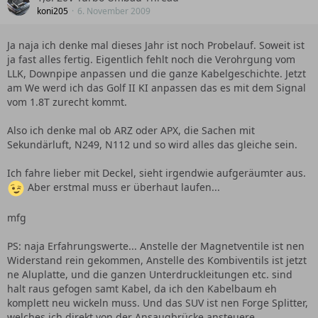
koni205
6. November 2009
Ja naja ich denke mal dieses Jahr ist noch Probelauf. Soweit ist
ja fast alles fertig. Eigentlich fehlt noch die Verohrgung vom
LLK, Downpipe anpassen und die ganze Kabelgeschichte. Jetzt
am We werd ich das Golf II KI anpassen das es mit dem Signal
vom 1.8T zurecht kommt.
Also ich denke mal ob ARZ oder APX, die Sachen mit
Sekundärluft, N249, N112 und so wird alles das gleiche sein.
Ich fahre lieber mit Deckel, sieht irgendwie aufgeräumter aus.
Aber erstmal muss er überhaut laufen...
mfg
PS: naja Erfahrungswerte... Anstelle der Magnetventile ist nen
Widerstand rein gekommen, Anstelle des Kombiventils ist jetzt
ne Aluplatte, und die ganzen Unterdruckleitungen etc. sind
halt raus gefogen samt Kabel, da ich den Kabelbaum eh
komplett neu wickeln muss. Und das SUV ist nen Forge Splitter,
welches ich direkt von der Ansaugbrücke ansteuere.