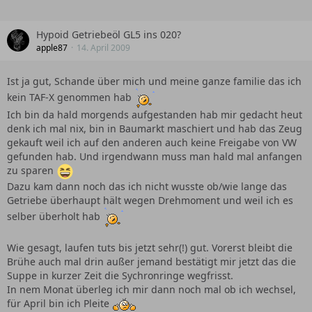
Hypoid Getriebeöl GL5 ins 020?
apple87
14. April 2009
Ist ja gut, Schande über mich und meine ganze familie das ich
kein TAF-X genommen hab
Ich bin da hald morgends aufgestanden hab mir gedacht heut
denk ich mal nix, bin in Baumarkt maschiert und hab das Zeug
gekauft weil ich auf den anderen auch keine Freigabe von VW
gefunden hab. Und irgendwann muss man hald mal anfangen
zu sparen
Dazu kam dann noch das ich nicht wusste ob/wie lange das
Getriebe überhaupt hält wegen Drehmoment und weil ich es
selber überholt hab
Wie gesagt, laufen tuts bis jetzt sehr(!) gut. Vorerst bleibt die
Brühe auch mal drin außer jemand bestätigt mir jetzt das die
Suppe in kurzer Zeit die Sychronringe wegfrisst.
In nem Monat überleg ich mir dann noch mal ob ich wechsel,
für April bin ich Pleite