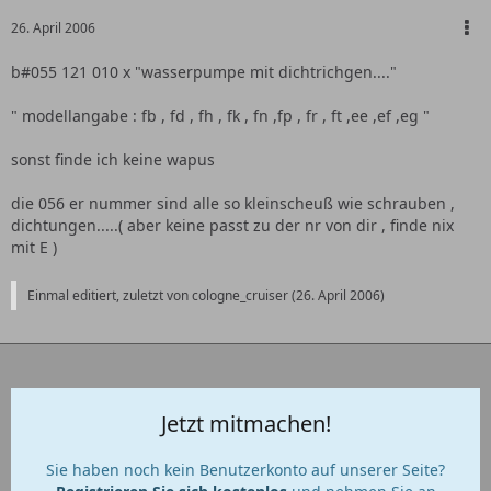
26. April 2006
b#055 121 010 x "wasserpumpe mit dichtrichgen...."
" modellangabe : fb , fd , fh , fk , fn ,fp , fr , ft ,ee ,ef ,eg "
sonst finde ich keine wapus
die 056 er nummer sind alle so kleinscheuß wie schrauben ,
dichtungen.....( aber keine passt zu der nr von dir , finde nix
mit E )
Einmal editiert, zuletzt von cologne_cruiser (
26. April 2006
)
Jetzt mitmachen!
Sie haben noch kein Benutzerkonto auf unserer Seite?