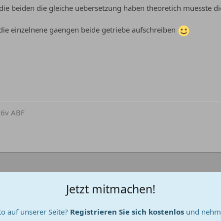
ie beiden die gleiche uebersetzung haben theoretich muesste die
die einzelnene gaengen beide getriebe aufschreiben
16v ABF
Jetzt mitmachen!
o auf unserer Seite?
Registrieren Sie sich kostenlos
und nehme