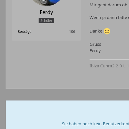
Mir geht darum ob d
Ferdy
Wenn ja dann bitte 
Schüler
Danke
Beiträge
106
Gruss
Ferdy
Ibiza Cupra2 2.0 L 
Sie haben noch kein Benutzerkont