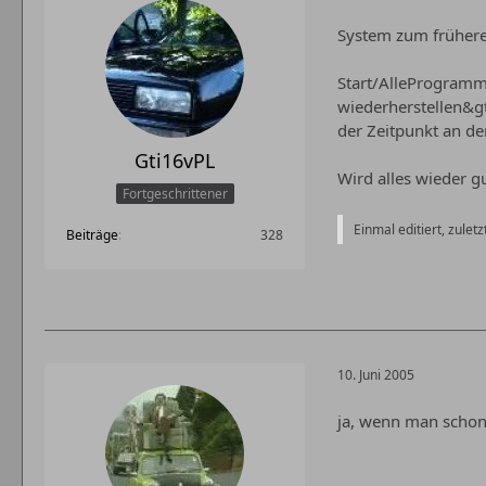
System zum früheren
Start/AlleProgram
wiederherstellen&g
der Zeitpunkt an dem
Gti16vPL
Wird alles wieder g
Fortgeschrittener
Einmal editiert, zuletz
Beiträge
328
10. Juni 2005
ja, wenn man schon