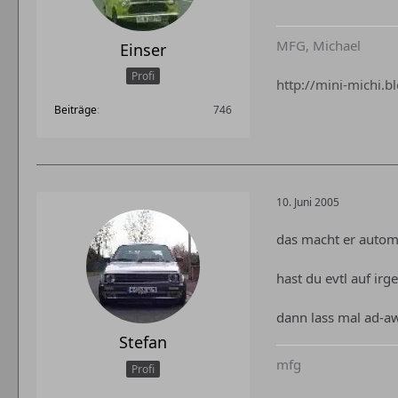
MFG, Michael
Einser
Profi
http://mini-michi.b
Beiträge
746
10. Juni 2005
das macht er automa
hast du evtl auf irg
dann lass mal ad-aw
Stefan
mfg
Profi