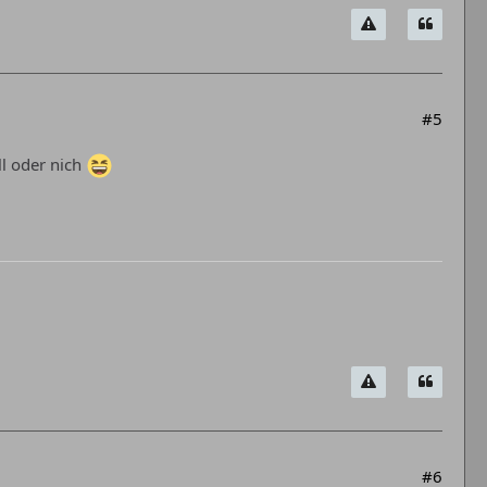
#5
ll oder nich
#6