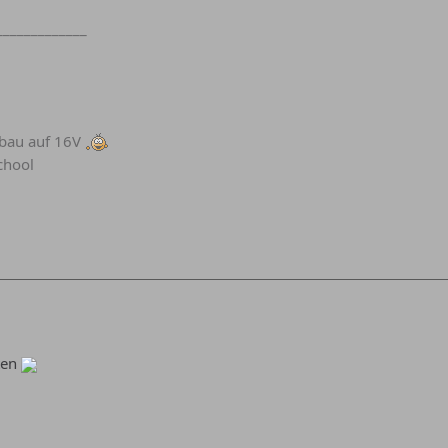
_____________
au auf 16V
chool
ten