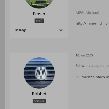
MFG, Michael
Einser
Profi
http://mini-michi.b
Beiträge
746
10. Juni 2005
Schwer zu sagen, je
Du musst einfach ma
Robbet
Schüler