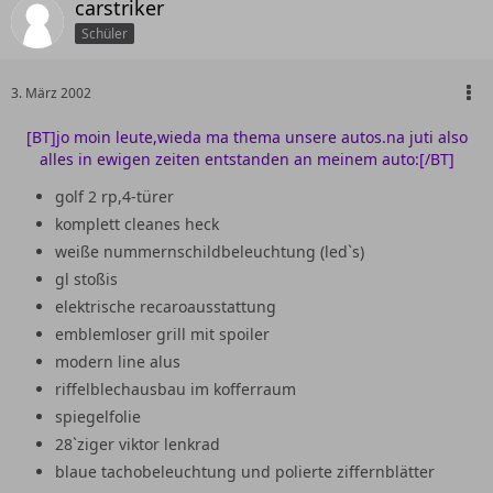
carstriker
Schüler
3. März 2002
[BT]jo moin leute,wieda ma thema unsere autos.na juti also
alles in ewigen zeiten entstanden an meinem auto:[/BT]
golf 2 rp,4-türer
komplett cleanes heck
weiße nummernschildbeleuchtung (led`s)
gl stoßis
elektrische recaroausstattung
emblemloser grill mit spoiler
modern line alus
riffelblechausbau im kofferraum
spiegelfolie
28`ziger viktor lenkrad
blaue tachobeleuchtung und polierte ziffernblätter