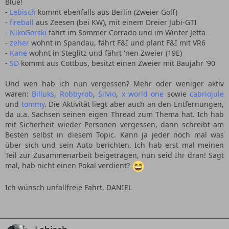
Blue!
-
Lebisch
kommt ebenfalls aus Berlin (Zweier Golf)
-
fireball
aus Zeesen (bei KW), mit einem Dreier Jubi-GTI
-
NikoGorski
fährt im Sommer Corrado und im Winter Jetta
-
zeher
wohnt in Spandau, fährt F&I und plant F&I mit VR6
-
Kane
wohnt in Steglitz und fährt 'nen Zweier (19E)
-
SD
kommt aus Cottbus, besitzt einen Zweier mit Baujahr '90
Und wen hab ich nun vergessen? Mehr oder weniger aktiv
waren:
Billuks
,
Robbyrob
,
Silvio
,
x world one
sowie
cabriojule
und
tommy
. Die Aktivität liegt aber auch an den Entfernungen,
da u.a. Sachsen seinen eigen Thread zum Thema hat. Ich hab
mit Sicherheit wieder Personen vergessen, dann schreibt am
Besten selbst in diesem Topic. Kann ja jeder noch mal was
über sich und sein Auto berichten. Ich hab erst mal meinen
Teil zur Zusammenarbeit beigetragen, nun seid Ihr dran! Sagt
mal, hab nicht einen Pokal verdient?
Ich wünsch unfallfreie Fahrt, DANIEL