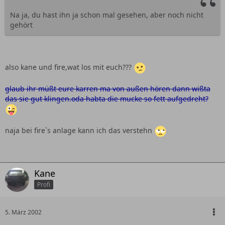
Na ja, du hast ihn ja schon mal gesehen, aber noch nicht
gehört
also kane und fire,wat los mit euch???
glaub ihr müßt eure karren ma von außen hören dann wißta
das sie gut klingen.oda habta die mucke so fett aufgedreht?
naja bei fire`s anlage kann ich das verstehn
Kane
Profi
5. März 2002