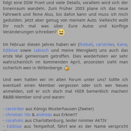
folgt eine DSW Front und viele Details, vorallem wird sich der
Innenraum wandeln. Zum Früher 2003 plane ich das neue
Fahrwerk und feine Alus, bis dahin kann und muss ich mich
gedulden. Jetzt aber genug von meinem Auto. Vielleicht wollt
Ihr noch mal was über Eure Autos und künftige
Veränderungen schreiben?
Im Februar diesen Jahres haben wir (
fireball
,
carstriker
,
Kane
,
Ediblue
sowie
Lebisch
und meine Wenigkeit) uns auch das
erste Mal gemeinsam getroffen. Dies wiederholen wir sehr
wahrscheinlich im kommenden April, ansonsten sieht man
sicherlich wen in Wittenberge.
Und wen hatten wir im alten Forum unter uns? Sollte ich
eventuell einen Member vergessen oder sich wer Neues
anmelden, soll er sich doch mal HIER bemerklich machen!
B&BB-Member sind und waren:
-
carstriker
aus Königs Wusterhausen (Zweier)
-
christian 16v
&
andreas
aus Erkner!?
-
cocaholic
aus Charlottenburg, leider nimmer AKTIV
-
Ediblue
aus Tempelhof, fährt wie es der Name verspricht