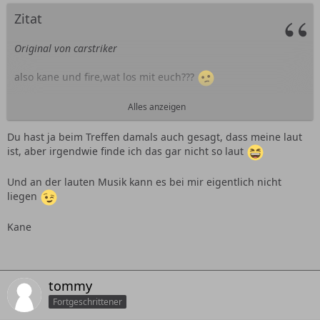
Zitat
Original von carstriker
also kane und fire,wat los mit euch???
glaub ihr müßt eure karren ma von außen hören dann
Alles anzeigen
wißta das sie gut klingen.oda habta die mucke so fett
aufgedreht?
Du hast ja beim Treffen damals auch gesagt, dass meine laut
ist, aber irgendwie finde ich das gar nicht so laut
naja bei fire`s anlage kann ich das verstehn
Und an der lauten Musik kann es bei mir eigentlich nicht
liegen
Kane
tommy
Fortgeschrittener