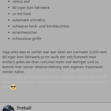
remus esd
80`ziger koni fahrwerk
zv mit funk
automatik schrothis
schwarze heck- und blinkleuchten
einarmwischer
schlosslose griffe
naja alles was er vorher war war eben ein normaler cl,mit nem
80`ziger koni fahrwerk.so im laufe der zeit fummelt man
einfach jedes we dran rum,mal mehr mal weniger und so
kommt man seiner idealvorstellung vom eigenen traumauto
immer näher.
und ich find genau das macht das tunen so reizvoll weil durch
neue teile es immer mehr am eigenen traumauto zu verändern
gibt
fireball