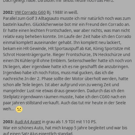
Dach gelegt habe. Da blutet mir selbst heute noch das Herz.
2002:
VW Corrado G60
Bj. 1988! in weiß.
Parallel zum Golf 3 Alltagsauto musste ich mir natürlich noch was zum
basteln kaufen. Glücklicherweise bot mir ein Freund den Corrado an.
Er hatte einen leichten Frontschaden, war aber nichts, was man nicht
relativ easy beheben konnte. Im Laufe der Zeit habe ich den Corrado
einmal komplett
auseinander
gehabt. Ihn komplett neu lackiert,
bekam
ein HR
Gewinde
, HR Sportauspuff ab Kat, König Sportsitze mit
Schrot Hosenträgergurte. Rieger Frontschürze, IN Heckschürze und
einen IN Kühlergrill ohne Emblem. Seitenschweller hatte ich noch von
IN liegen, aber irgendwie hatte ich es nie geschafft die anzubringen.
Irgendwo habe ich noch Fotos, muss mal gucken, das ich die
nachreiche.
In der 2. Phase sollte der Motor überholt werden, hatte
schon alle Teile liegen. Ist aber aufgrund von zu wenig Zeit und
mangelnder Lust nie etwas draus geworden. Dadurch das ich den
Stellplatz irgendwann räumen musste, habe ich den CG60 nach ein
paar Jahren stillstand verkauft. Auch das tut mir heute in der Seele
weh...
2003:
Audi A4 Avant
in grau als 1.9 TDI mit 110 PS.
War ein schönes Auto, hat mich knapp 5 Jahre begleitet und war bis
auf einen Satz Alus eigentlich standad.