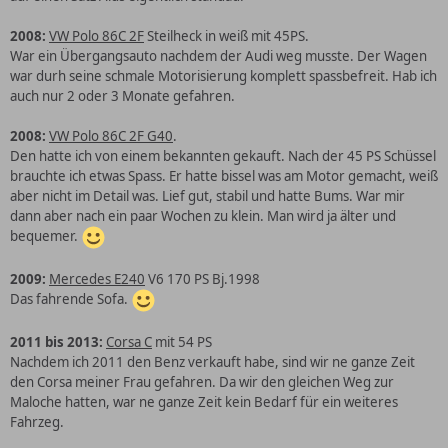
2008:
VW Polo 86C 2F
Steilheck in weiß mit 45PS.
War ein Übergangsauto nachdem der Audi weg musste. Der Wagen
war durh seine schmale Motorisierung komplett spassbefreit. Hab ich
auch nur 2 oder 3 Monate gefahren.
2008:
VW Polo 86C 2F G40
.
Den hatte ich von einem bekannten gekauft. Nach der 45 PS Schüssel
brauchte ich etwas Spass. Er hatte bissel was am Motor gemacht, weiß
aber nicht im Detail was. Lief gut, stabil und hatte Bums. War mir
dann aber nach ein paar Wochen zu klein. Man wird ja älter und
bequemer.
2009:
Mercedes E240
V6 170 PS Bj.1998
Das fahrende Sofa.
2011 bis 2013:
Corsa C
mit 54 PS
Nachdem ich 2011 den Benz verkauft habe, sind wir ne ganze Zeit
den Corsa meiner Frau gefahren. Da wir den gleichen Weg zur
Maloche hatten, war ne ganze Zeit kein Bedarf für ein weiteres
Fahrzeg.