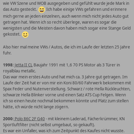
wie VW Szene und WOB ausgegeben und gefühlt wurde jede Mark in
das Auto gesteckt.
Ich habe einige VWs gefahren und erinnere
mich gerne an jeden einzelnen, auch wenn mich nicht jedes Auto gut
getragen hat. Wenn ich so recht überlege, waren es sogar die
wenigsten und die Meisten davon haben mich sogar eine Stange Geld
gekostet.
Also hier mal meine VWs / Autos, die ich im Laufe der letzten 25 Jahre
fuhr.
1998:
Jetta II CL
Baujahr 1991 mit 1,6 70 PS Motor als 3 Türer in
royalblau metallic.
Das war mein erstes Auto und hat mich ca. 3 Jahre gut getragen. Im
Laufe der Zeit hat er von mir ein Koni 80/60 Fahrwerk bekommen mit
Spax Feder und Nutenverstellung. Schwarz / rote Hella Rückleuchten,
schwarze Hella Blinker vorne und einen Satz ATS Cup Felgen. Wenn
ich so einen heute nochmal bekommen könnte und Platz zum stellen
hätte, ich würde nicht lange zögern.
2
000:
Polo 86C 2F G40
- mit kleinem Laderad, Fächerkrümmer, KN
Sportluftfilter (nicht selbst umgebaut, so gekauft).
Es war ein Unfaller, was ich zum Zeitpunkt des Kaufes nicht wusste.