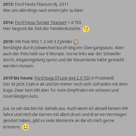
2013:
Ford Fiesta Titanium Bj. 2011
War uns allerdings nach einem Jahr zu klein
2014:
Ford Focus Turnier Titanium
1.6 TDI
Hier beginnt die Zeit der Familienkutsche.
2019:
VW Polo 9N3 1.2 mit 3 Zylinder
Benötigte durch Jobwechsel kurzfristig ein Übergangsauto. Aber
auch der Polo hielt nur 6 Monate. Vorne links war der Schweller
durch, Abgasregelung sponn und die Steuerkette hätte gemacht
werden müssen.
2019 bis heute:
Ford Kuga ST-Line 4x4 2.0 TDI
in Frostweiß
Der ist jetzt 3 Jahre alt und bin immer noch sehr zufrieden mit dem
Kuga. Zwar kein VW aber für mein Empfinden ein schönes und
zuverlässiges Auto.
Joa, so sah das bei mir damals aus. Auch wenn ich aktuell keinen VW
fahre und mich die Karren mit allem drum und dran ein Vermögen
geostet haben, gibt es viele Momente an die ich mich gerne
erinnere.