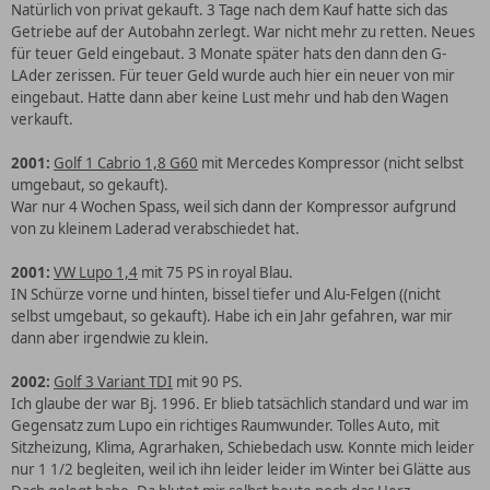
Natürlich von privat gekauft. 3 Tage nach dem Kauf hatte sich das
Getriebe auf der Autobahn zerlegt. War nicht mehr zu retten. Neues
für teuer Geld eingebaut. 3 Monate später hats den dann den G-
LAder zerissen. Für teuer Geld wurde auch hier ein neuer von mir
eingebaut. Hatte dann aber keine Lust mehr und hab den Wagen
verkauft.
2001:
Golf 1 Cabrio 1,8 G60
mit Mercedes Kompressor (nicht selbst
umgebaut, so gekauft).
War nur 4 Wochen Spass, weil sich dann der Kompressor aufgrund
von zu kleinem Laderad verabschiedet hat.
2001:
VW Lupo 1,4
mit 75 PS in royal Blau.
IN Schürze vorne und hinten, bissel tiefer und Alu-Felgen (
(nicht
selbst umgebaut, so gekauft). Habe ich ein Jahr gefahren, war mir
dann aber irgendwie zu klein.
2002:
Golf 3 Variant TDI
mit 90 PS.
Ich glaube der war Bj. 1996. Er blieb tatsächlich standard und war im
Gegensatz
zum Lupo ein richtiges Raumwunder. Tolles Auto, mit
Sitzheizung, Klima, Agrarhaken, Schiebedach usw. Konnte mich leider
nur 1 1/2
begleiten
, weil ich ihn leider leider im Winter bei Glätte aus