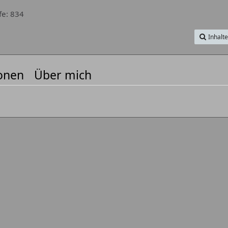
fe
834
Inhalt
onen
Über mich