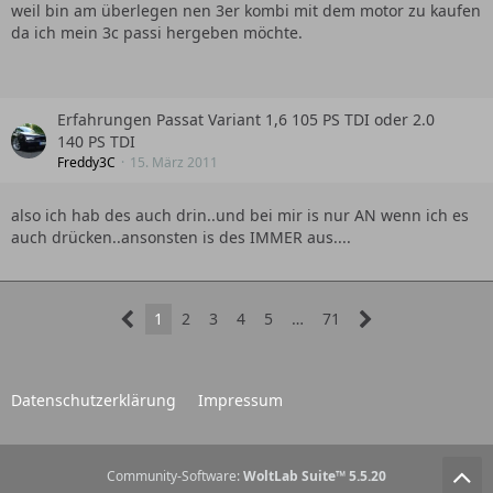
weil bin am überlegen nen 3er kombi mit dem motor zu kaufen
da ich mein 3c passi hergeben möchte.
Erfahrungen Passat Variant 1,6 105 PS TDI oder 2.0
140 PS TDI
Freddy3C
15. März 2011
also ich hab des auch drin..und bei mir is nur AN wenn ich es
auch drücken..ansonsten is des IMMER aus....
1
2
3
4
5
…
71
Datenschutzerklärung
Impressum
Community-Software:
WoltLab Suite™ 5.5.20