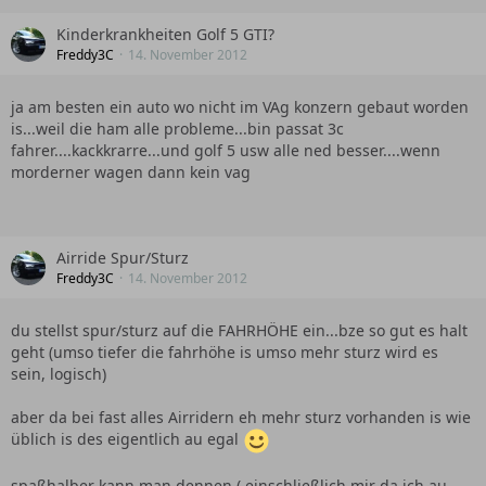
Kinderkrankheiten Golf 5 GTI?
Freddy3C
14. November 2012
ja am besten ein auto wo nicht im VAg konzern gebaut worden
is...weil die ham alle probleme...bin passat 3c
fahrer....kackkrarre...und golf 5 usw alle ned besser....wenn
morderner wagen dann kein vag
Airride Spur/Sturz
Freddy3C
14. November 2012
du stellst spur/sturz auf die FAHRHÖHE ein...bze so gut es halt
geht (umso tiefer die fahrhöhe is umso mehr sturz wird es
sein, logisch)
aber da bei fast alles Airridern eh mehr sturz vorhanden is wie
üblich is des eigentlich au egal
spaßhalber kann man dennen ( einschließlich mir da ich au