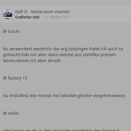
Golf II - Motorraum cleanen
Godfather-toth
10. Oktober 2011
@ tuschi
du verwendest weiterhin die org.Leitungen hatte ich auch so
gemacht.hab mir aber dann welche aus stahlflex pressen
lassen,wovon ich aber abrate
@ factory 15
du entlüftest wie normal mit behälter.gleiche vorgehensweise
@ stulbi
gibt heizer wo du in den anzünder einsteckst.den kreislauf