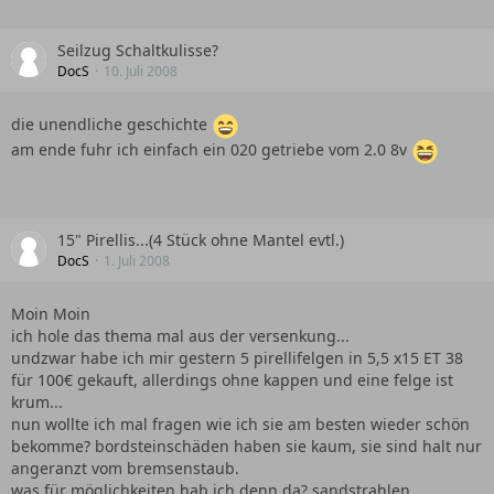
Seilzug Schaltkulisse?
DocS
10. Juli 2008
die unendliche geschichte
am ende fuhr ich einfach ein 020 getriebe vom 2.0 8v
15" Pirellis...(4 Stück ohne Mantel evtl.)
DocS
1. Juli 2008
Moin Moin
ich hole das thema mal aus der versenkung...
undzwar habe ich mir gestern 5 pirellifelgen in 5,5 x15 ET 38
für 100€ gekauft, allerdings ohne kappen und eine felge ist
krum...
nun wollte ich mal fragen wie ich sie am besten wieder schön
bekomme? bordsteinschäden haben sie kaum, sie sind halt nur
angeranzt vom bremsenstaub.
was für möglichkeiten hab ich denn da? sandstrahlen,