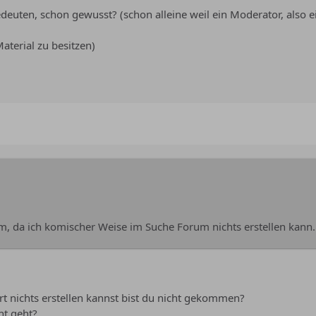
edeuten, schon gewusst? (schon alleine weil ein Moderator, also 
Material zu besitzen)
um, da ich komischer Weise im Suche Forum nichts erstellen kann.
ort nichts erstellen kannst bist du nicht gekommen?
ht geht?