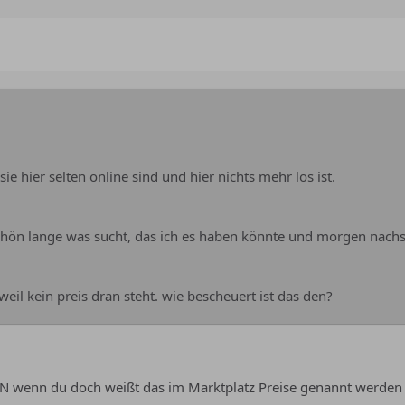
 hier selten online sind und hier nichts mehr los ist.
schön lange was sucht, das ich es haben könnte und morgen nachs
l kein preis dran steht. wie bescheuert ist das den?
PN wenn du doch weißt das im Marktplatz Preise genannt werde