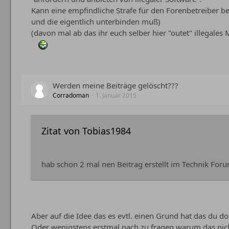
Kann eine empfindliche Strafe für den Forenbetreiber b
und die eigentlich unterbinden muß)
(davon mal ab das ihr euch selber hier "outet" illegales 
Werden meine Beiträge gelöscht???
Corradoman
1. Januar 2015
Zitat von Tobias1984
hab schon 2 mal nen Beitrag erstellt im Technik For
Aber auf die Idee das es evtl. einen Grund hat das du d
Oder wenigstens erstmal nach zu fragen warum das nic