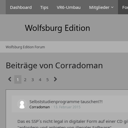
Dashboard
Tips
VR6-Umbau
Mitglieder
Fo
Wolfsburg Edition Forum
Beiträge von Corradoman
1
2
3
4
5
Selbststudienprogramme tauschen!?!
Corradoman
13. Februar 2015
Das es SSP´s nicht legal in digitaler Form auf einer CD 
"anfordern und anbieten von illegaler Software".