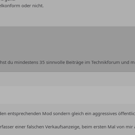
elkonform oder nicht.
chst du mindestens 35 sinnvolle Beiträge im Technikforum und m
den entsprechenden Mod sondern gleich ein aggressives öffentli
rfasser einer falschen Verkaufsanzeige, beim ersten Mal von mi