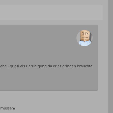
ehe. (quasi als Beruhigung da er es dringen brauchte
n müssen?