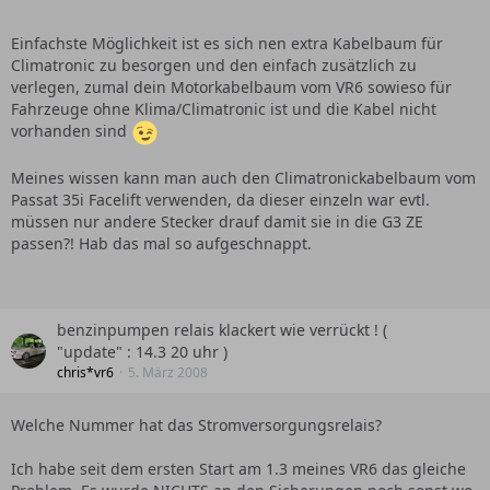
Vento VR6 (vor Facelift, Thermotronic).
Einfachste Möglichkeit ist es sich nen extra Kabelbaum für
Wir kaufen ein Schlachtfahrzeug, 96er ABV mit Climatronic
Climatronic zu besorgen und den einfach zusätzlich zu
und Tempomat.
verlegen, zumal dein Motorkabelbaum vom VR6 sowieso für
Fahrzeuge ohne Klima/Climatronic ist und die Kabel nicht
Das müsste kombinierbar sein oder?
vorhanden sind
Meines wissen kann man auch den Climatronickabelbaum vom
Passat 35i Facelift verwenden, da dieser einzeln war evtl.
müssen nur andere Stecker drauf damit sie in die G3 ZE
passen?! Hab das mal so aufgeschnappt.
benzinpumpen relais klackert wie verrückt ! (
"update" : 14.3 20 uhr )
chris*vr6
5. März 2008
Welche Nummer hat das Stromversorgungsrelais?
Ich habe seit dem ersten Start am 1.3 meines VR6 das gleiche