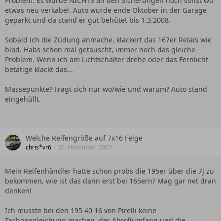
Problem. Es wurde NICHTS an den Sicherungen noch sonst wo
etwas neu verkabel. Auto wurde ende Oktober in der Garage
geparkt und da stand er gut behütet bis 1.3.2008.
Sobald ich die Züdung anmache, klackert das 167er Relais wie
blöd. Habs schon mal getauscht, immer noch das gleiche
Problem. Wenn ich am Lichtschalter drehe oder das Fernlicht
betätige klackt das...
Massepunkte? Fragt sich nur wo/wie und warum? Auto stand
eingehüllt.
Welche Reifengröße auf 7x16 Felge
chris*vr6
30. November 2007
Mein Reifenhändler hatte schon probs die 195er über die 7j zu
bekommen, wie ist das dann erst bei 165ern? Mag gar net dran
denken!
Ich musste bei den 195 40 16 von Pirelli keine
Tachoangleichung machen, der Abrollumfang und die