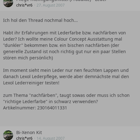
berater klischee, jedes klappern quitschen und sonstige
chris*vr6
27. August 2007
mängel aktueller modell im kopf, aber sonst kein plan von
den "produkten" und dem eigentlich genialen VW
baukasten.......
Ich hol den Thread nochmal hoch...
der herbeigerufene jüngere kollege war sichtlich angetan
und wollte doch gleich einige "feinheiten" wissen.....
Habt ihr Erfahrungen mit Lederfarbe bzw. nachfärben von
ausnahmen bestättigen die regel.
Leder? Ich wollte meine Colour Concept Ausstattung mal
da mein auto jahre(zehnte)lang keine werkstatt von innen
"dunkler" bekommen bzw. ein bischen nachfärben (der
gesehen hat, hab ich mir nach diesem "erlebniss"
generelle Zustand ist noch richtig gut nur ein paar Stellen
angewöhnt, jeden herbst bei der "lichtaktion" in einen
stören mich persönlich)
anderen kleinen VAG betrieb im umkreis zufahren, und die
werksatt mal zusammenlaufen zulassen
Im moment sieht mein Leder nur nen feuchten Lappen und
danach Lexol Lederpflege, werde aber demnächste mal den
also aufgehts zeigt eure tuningautos den "standart
Lexol Lederreiniger testen!
schraubern"
zum Thema "nachfärben", taugt sowas oder muss ich schon
"richtige Lederfarbe" in schwarz verwenden?
gruß ralf
Artikelnummer: 230164011331
Bi-Xenon Kit
chris*vr6
14. August 2007