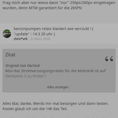
Frag mich aber nur wieso dann "nur" 250ps/260ps eingetragen
wurden, denn MTM garantiert für die 265PS!
benzinpumpen relais klackert wie verrückt ! (
"update" : 14.3 20 uhr )
chris*vr6
8. März 2008
Zitat
Original von Garlock
Also das Stromversorgungsrelais für die Motronik ist auf
Steckplatz 3 zu finden !
Dieses Relais gab es aber nur bis Bj. 95 beim VR6 ab Bj. 95
Alles anzeigen
ist es entfallen !
Das Relais hat folgende Nummer : 1J0 906 381 A
Alles klar, danke. Werds mir mal besorgen und dann testen.
Kostet glaub ich um die 14€ das Teil.
mfg