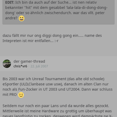
EDIT:
Ich bin da auch auf der Suche... ist nen relativ
bekannter "hit" mit dem gesabbel 'lala-lala-di-dong-dong-
dong' oder so ähnlich zwischendurch. war das vllt. peter
andre?
dazu fällt mir nur ong diggi dong gong ein..... name des
Intepreten ist mir entfallen... :-r
der gamer-thread
chris*vr6
22. Juli 2007
Bis 2003 war ich Unreal Tournament (das alte old schoole)
eSportler (ULD,Clanbase usw usw), danach im alten Clan nur
noch als Fun-Zocker in UT 2003 und UT2004. Dann war schluss
mit PRO
Seitdem nur noch ein paar Lans und da wurde alles gezockt.
Mittlerweile ist meine Hardware zu grottig um überhaupt was
neues langfristig zu zocken, deswegen wird demnächste ne X-