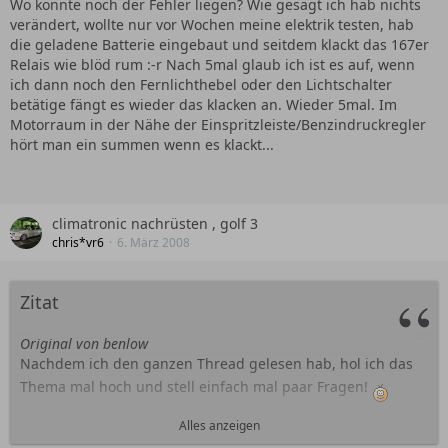
Wo könnte noch der Fehler liegen? Wie gesagt ich hab nichts
verändert, wollte nur vor Wochen meine elektrik testen, hab
die geladene Batterie eingebaut und seitdem klackt das 167er
Relais wie blöd rum :-r Nach 5mal glaub ich ist es auf, wenn
ich dann noch den Fernlichthebel oder den Lichtschalter
betätige fängt es wieder das klacken an. Wieder 5mal. Im
Motorraum in der Nähe der Einspritzleiste/Benzindruckregler
hört man ein summen wenn es klackt...
climatronic nachrüsten , golf 3
chris*vr6
6. März 2008
Zitat
Original von benlow
Nachdem ich den ganzen Thread gelesen hab, hol ich das
Thema mal hoch und stell einfach mal paar Fragen!
Alles anzeigen
Es geht um eine Climatronic Nachrüstung bei einem 94er