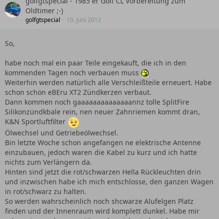
golfgtspecial - 1985´er Golf CL Vorbereitung zum
Oldtimer ;-)
golfgtspecial
10. Juni 2012
So,
habe noch mal ein paar Teile eingekauft, die ich in den
kommenden Tagen noch verbauen muss
Weiterhin werden natürlich alle Verschleißteile erneuert. Habe
schon schön eBEru XT2 Zündkerzen verbaut.
Dann kommen noch gaaaaaaaaaaaaaannz tolle SplitFire
Silikonzündkbale rein, nen neuer Zahnriemen kommt dran,
K&N Sportluftfilter
Ölwechsel und Getriebeölwechsel.
Bin letzte Woche schon angefangen ne elektrische Antenne
einzubauen, jedoch waren die Kabel zu kurz und ich hatte
nichts zum Verlängern da.
Hinten sind jetzt die rot/schwarzen Hella Rückleuchten drin
und inzwischen habe ich mich entschlosse, den ganzen Wagen
in rot/schwarz zu halten.
So werden wahrscheinlich noch shcwarze Alufelgen Platz
finden und der Innenraum wird komplett dunkel. Habe mir