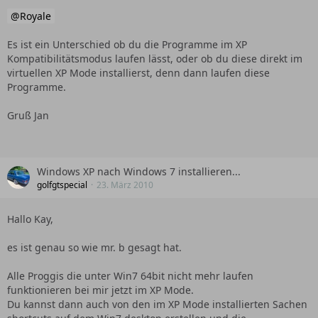
Royale
Es ist ein Unterschied ob du die Programme im XP
Wollte letztens mal Netscape 4.8 (wegen dem Composer)
Kompatibilitätsmodus laufen lässt, oder ob du diese direkt im
unter Win7 64bit installieren, die Installation klappte
virtuellen XP Mode installierst, denn dann laufen diese
allerdings nicht (auch nicht im Kompatibilitätsmodus) unter
Programme.
Hinweis auf mein 64bit system.
Gruß Jan
Windows XP nach Windows 7 installieren...
golfgtspecial
23. März 2010
Hallo Kay,
es ist genau so wie mr. b gesagt hat.
Alle Proggis die unter Win7 64bit nicht mehr laufen
funktionieren bei mir jetzt im XP Mode.
Du kannst dann auch von den im XP Mode installierten Sachen