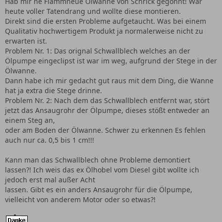
Hab mir ne Flammneue Ölwanne von Schrick gegönnt! War
heute voller Tatendrang und wollte diese montieren.
Direkt sind die ersten Probleme aufgetaucht. Was bei einem
Qualitativ hochwertigem Produkt ja normalerweise nicht zu
erwarten ist.
Problem Nr. 1: Das orignal Schwallblech welches an der
Ölpumpe eingeclipst ist war im weg, aufgrund der Stege in der
Ölwanne.
Dann habe ich mir gedacht gut raus mit dem Ding, die Wanne
hat ja extra die Stege drinne.
Problem Nr. 2: Nach dem das Schwallblech entfernt war, stört
jetzt das Ansaugrohr der Ölpumpe, dieses stößt entweder an
einem Steg an,
oder am Boden der Ölwanne. Schwer zu erkennen Es fehlen
auch nur ca. 0,5 bis 1 cm!!!
Kann man das Schwallblech ohne Probleme demontiert
lassen?! Ich weis das ex Ölhobel vom Diesel gibt wollte ich
jedoch erst mal außer Acht
lassen. Gibt es ein anders Ansaugrohr für die Ölpumpe,
vielleicht von anderem Motor oder so etwas?!