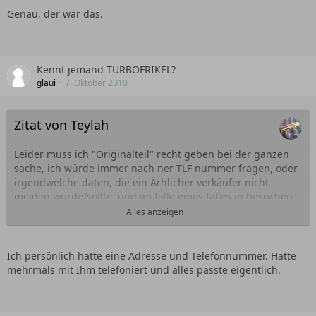
warst du letztes jahr mit deinem Flair Golf am See...?? Und
Genau, der war das.
hattest Türkise Renault Felgen drauf...???
Weil dann haben wir uns an der Shell in velden unterhalten
auf der anderen Straßenseite...???
Kennt jemand TURBOFRIKEL?
glaui
7. Oktober 2010
Rafi...
Zitat von Teylah
Leider muss ich "Originalteil" recht geben bei der ganzen
sache, ich würde immer nach ner TLF nummer fragen, oder
irgendwelche daten, die ein Ärhlicher verkäufer nicht
meiden würde/sollte, und im falle eines falles in besuchen
gehen und das Geld selber holen, auf die Justiz kannste
Alles anzeigen
heut zu tage pfeifen.
http://hartgasboard.de/index.php?
Ich persönlich hatte eine Adresse und Telefonnummer. Hatte
page=User&userID=5858
mehrmals mit Ihm telefoniert und alles passte eigentlich.
Dieser benutzt die selbe E-mail adresse wie Frikel.