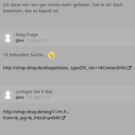
Ich lasse mir rein gar nichts mehr gefallen. Soll er dir doch
beweisen, das es kaputt ist.
Ebay Frage
glaui
8. Juni 2010
10 Sekunden Suche...
http://shop.ebay.de/ebayadvsea…typeZ9?_rdc=1#ContactInfo
Lustiges bei E-Bay
glaui
23. Mai 2010
http://shop.ebay.de/wigl11/m.h…
from=&_ipg=&_trksid=p4340