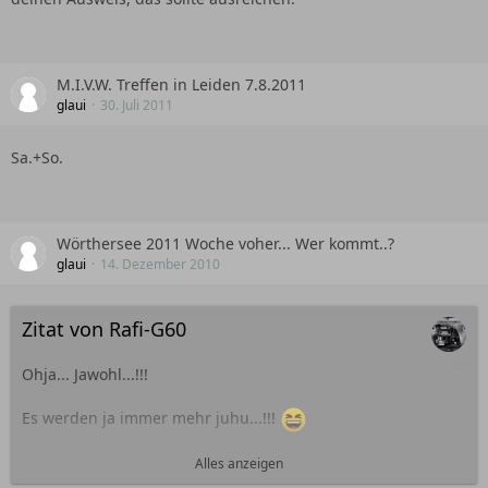
M.I.V.W. Treffen in Leiden 7.8.2011
glaui
30. Juli 2011
Sa.+So.
Wörthersee 2011 Woche voher... Wer kommt..?
glaui
14. Dezember 2010
Zitat von Rafi-G60
Ohja... Jawohl...!!!
Es werden ja immer mehr juhu...!!!
Der
silberne 35i
Alles anzeigen