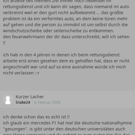
ich arbeite seit meinem zivi immer noch nebenbei im
rettungsdienst und ich kann dir sagen, dass niemand im auto
verbrennt weil er den gurt nicht aufbekommt ... das größte
problem ist da ein verformtes auto, an dem keine türen mehr
auf gehen und die person zu immobil ist um selbst durch die
windschutzscheibe oder seitenscheibe zu entkommen.
den feuerwehrmann der dir dass unterschreibt, will ich sehen
!!
ich hab in den 4 jahren in denen ich beim rettungsdienst
arbeite erst einen gesehen dem es geholfen hat, dass er nicht
angeschnallt war und auf so eine ausnahme würde ich mich
nicht verlassen :-r
Kurzer Lacher
Snake24
4. Februar 2008
ich denke schon das es echt ist !!
ich glaub ein mercedes F1 hat mal die deutsche nationalhymne
"gesungen". is gibt unter den deutschen universitäten auch
eine kleine rennserie und da gehört es zum guten ton das das