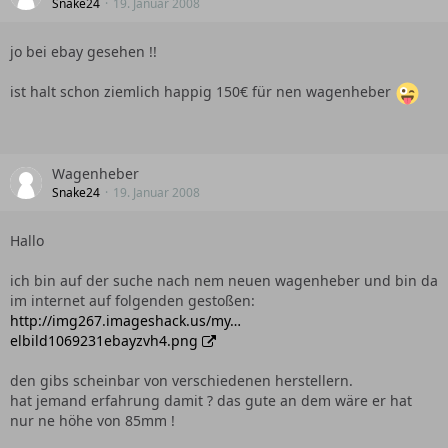
Snake24
19. Januar 2008
jo bei ebay gesehen !!
ist halt schon ziemlich happig 150€ für nen wagenheber
Wagenheber
Snake24
19. Januar 2008
Hallo
ich bin auf der suche nach nem neuen wagenheber und bin da
im internet auf folgenden gestoßen:
http://img267.imageshack.us/my…
elbild1069231ebayzvh4.png
den gibs scheinbar von verschiedenen herstellern.
hat jemand erfahrung damit ? das gute an dem wäre er hat
nur ne höhe von 85mm !