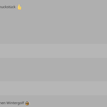
hmuckstück
inen Wintergolf