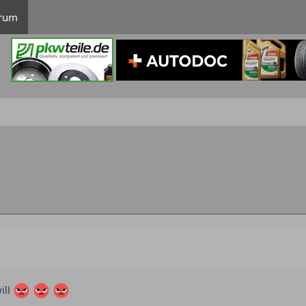
rum
d
ill