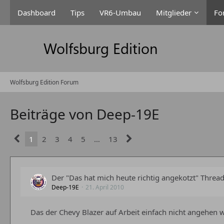
Dashboard
Tips
VR6-Umbau
Mitglieder
Fo
Wolfsburg Edition Forum
Beiträge von Deep-19E
1
2
3
4
5
…
13
Der "Das hat mich heute richtig angekotzt" Threa
Deep-19E
21. April 2010
Das der Chevy Blazer auf Arbeit einfach nicht angehen w