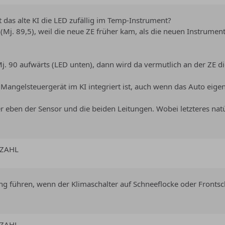
 das alte KI die LED zufällig im Temp-Instrument?
(Mj. 89,5), weil die neue ZE früher kam, als die neuen Instrumen
j. 90 aufwärts (LED unten), dann wird da vermutlich an der ZE d
Mangelsteuergerät im KI integriert ist, auch wenn das Auto eigen
 eben der Sensor und die beiden Leitungen. Wobei letzteres natü
HZAHL
ng führen, wenn der Klimaschalter auf Schneeflocke oder Frontsc
HZAHL