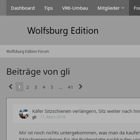
Dashboard
Tips
VR6-Umbau
Mitglieder
Fo
Wolfsburg Edition Forum
Beiträge von gli
1
2
3
4
5
…
41
Käfer Sitzschienen verlängern, Sitz weiter nach hi
gli
11. März 2018
Mir ist noch nichts untergekommen, was man da kaufen un
Sitzschienenrahmen für die Bodenplatte nachkaufen un