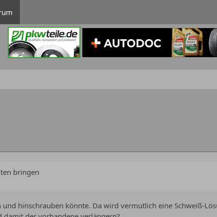
rum
nten bringen
d hinschrauben könnte. Da wird vermutlich eine Schweiß-Lösung fä
d damit der vorhandene verlängern?