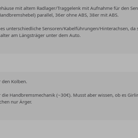
gehäuse mit altem Radlager/Traggelenk mit Aufnahme für den Sen
r Handbremshebel) parallel, 36er ohne ABS, 38er mit ABS.
 es unterschiedliche Sensoren/Kabelführungen/Hinterachsen, da 
 Halter am Längsträger unter dem Auto.
r den Kolben.
 die Handbremsmechanik (~30€). Musst aber wissen, ob es Girlin
chen nur Ärger.