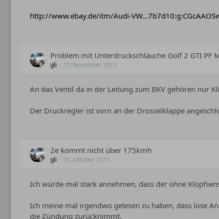
http://www.ebay.de/itm/Audi-VW…7b7d10:g:CGcAAO
Problem mit Unterdruckschläuche Golf 2 GTI PF 
gli
10. November 2015
An das Ventil da in der Leitung zum BKV gehören nur K
Der Druckregler ist vorn an der Drosselklappe angeschlo
2e kommt nicht über 175kmh
gli
30. Oktober 2015
Ich würde mal stark annehmen, dass der ohne Klopfsen
Ich meine mal irgendwo gelesen zu haben, dass lose Anb
die Zündung zurücknimmt.