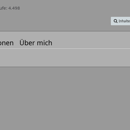
ufe
4.498
Inhalt
onen
Über mich