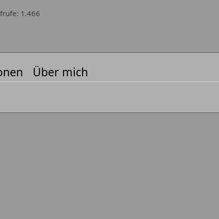
frufe
1.466
onen
Über mich