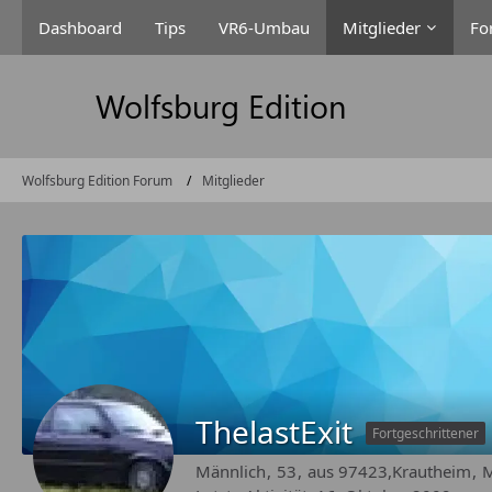
Dashboard
Tips
VR6-Umbau
Mitglieder
Fo
Wolfsburg Edition Forum
Mitglieder
ThelastExit
Fortgeschrittener
Männlich
53
aus 97423,Krautheim
M