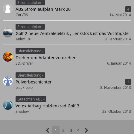
Stromlaufplan -
ABS Stromlaufplan Mark 20
4
CorVR6
14. Mai 2014
Stromlaufplan -
Golf 2 neue Zentralelektrik , Lenkstock ist das Wichtigste
Aniux1.8T
8. Februar 2014
Dienstleistung -
Dreher um Adapter zu drehen
SDI-Driver
6. Januar 2014
Dienstleistung -
Pulverbeschichter
1
black-polo
8. November 2013
Gutachten ABE -
Votex Airbag-Holzlenkrad Golf 3
Shadow
23. Oktober 2013
1
2
3
4