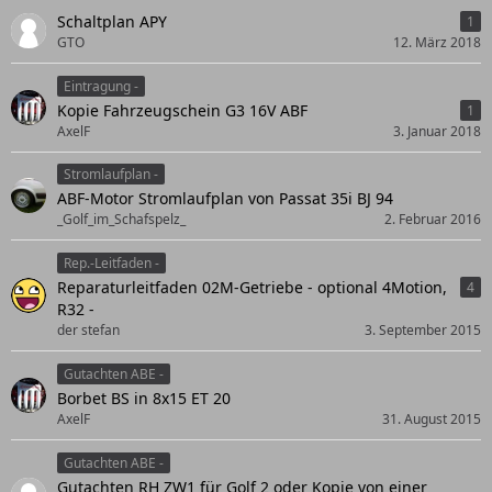
Schaltplan APY
1
GTO
12. März 2018
Eintragung -
Kopie Fahrzeugschein G3 16V ABF
1
AxelF
3. Januar 2018
Stromlaufplan -
ABF-Motor Stromlaufplan von Passat 35i BJ 94
_Golf_im_Schafspelz_
2. Februar 2016
Rep.-Leitfaden -
Reparaturleitfaden 02M-Getriebe - optional 4Motion,
4
R32 -
der stefan
3. September 2015
Gutachten ABE -
Borbet BS in 8x15 ET 20
AxelF
31. August 2015
Gutachten ABE -
Gutachten RH ZW1 für Golf 2 oder Kopie von einer