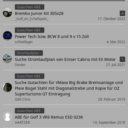
Gutachten ABE -
Brembo Junior Kit 305x28
4
_Golf_im_Schafspelz_
17. Oktober 2022
Gutachten ABE -
Power Tech bzw. BCW 8 und 9 x 15 Zoll
schlotfeger
4. Mai 2022
Stromlaufplan -
Suche Stromlaufplan von Einser Cabrio mit EX Motor
1
Dexter
27. Juli 2021
Gutachten ABE -
Suche Gutachten für VMaxx Big Brake Bremsanlage und
Pleie Bügel Stahl mit Diagonalstrebe und Kopie für OZ
Superturismo GT Eintragung
G60 Chris
28. Februar 2019
Gutachten ABE -
ABE für Golf 3 VR6 Remus ESD 0236
HARTZER
14. September 2018